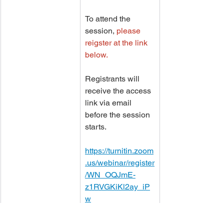
To attend the 
session, 
please 
reigster at the link 
below. 
Registrants will 
receive the access 
link via email 
before the session 
starts. 
https://turnitin.zoom
.us/webinar/register
/WN_OQJmE-
z1RVGKiKl2ay_iP
w