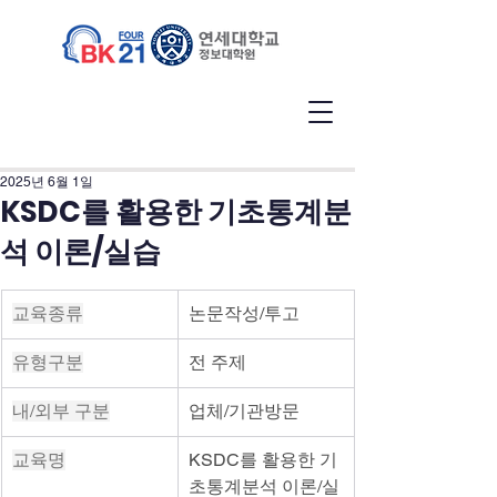
2025년 6월 1일
KSDC를 활용한 기초통계분
석 이론/실습
교육종류
논문작성/투고
유형구분
전 주제
내/외부 구분
업체/기관방문
교육명
KSDC를 활용한 기
초통계분석 이론/실