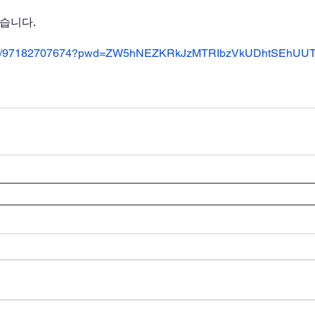
같습니다.
.us/j/97182707674?pwd=ZW5hNEZKRkJzMTRIbzVkUDhtSEhUU