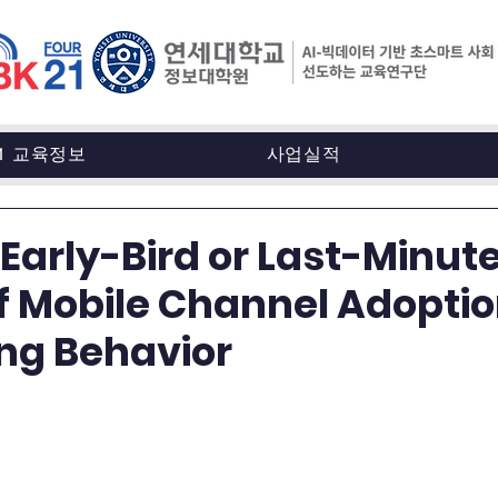
21 교육정보
사업실적
>Early-Bird or Last-Minut
f Mobile Channel Adoptio
ng Behavior