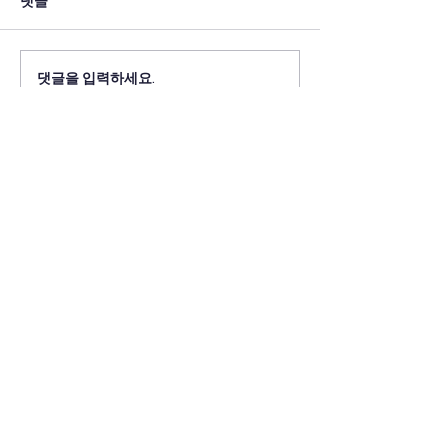
댓글
댓글을 입력하세요.
ADDRESS
CONTACT
​연세대학교 정보대학원
Tel:
02-2123-7188
BK21 교육연구단
Fax:
02-2123-8654
(03722) 서울특별시 서대
Mail:
문구 연세로 50 새천년관
bkgsi@yonsei.ac.kr
410호