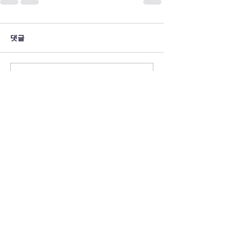
댓글
댓글을 입력하세요.
ADDRESS
CONTACT
​연세대학교 정보대학원
Tel:
02-2123-7188
BK21 교육연구단
Fax:
02-2123-8654