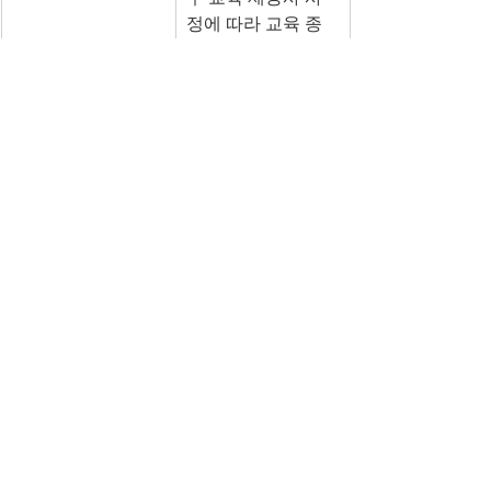
정에 따라 교육 종
료 후 1주일 ~ 1개
월 정도 시간이 걸
립니다.
* 교육 이수 확인서 
신청하
기 : 
https://forms.gle
/sF4XxZptLV9yMW
if8