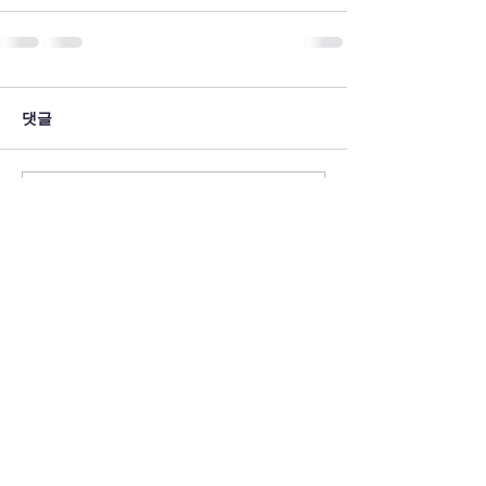
댓글
댓글을 입력하세요.
ADDRESS
CONTACT
​연세대학교 정보대학원
Tel:
02-2123-7188