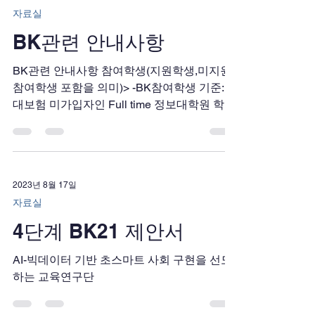
자료실
BK관련 안내사항
BK관련 안내사항 참여학생(지원학생,미지원
참여학생 포함을 의미)> -BK참여학생 기준: 4
대보험 미가입자인 Full time 정보대학원 학생
으로 석사4학기, 박사8학기, 통합12학기 이내
인 자(참여학생이 학기중 학적변동이나 방학
중 인턴활동으로...
2023년 8월 17일
자료실
4단계 BK21 제안서
AI-빅데이터 기반 초스마트 사회 구현을 선도
하는 교육연구단